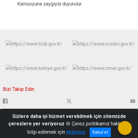
Kamuoyuna saygıyla duyurulur.
Bizi Takip Edin
Sizlere daha iyi hizmet verebilmek için sitemizde
Çavuşbey Mahallesi, Hükümet Cad. 22000 Edirne Merkez/Edirne
çerezlere yer veriyoruz
🍪 Çerez politikamız hakkında
0284 213 91 84
bilgi edinmek için
tıklayınız
Kabul et