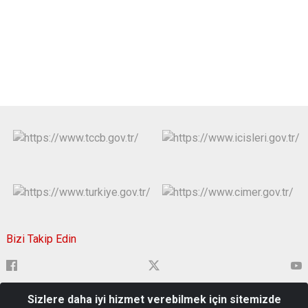
Bizi Takip Edin
Sizlere daha iyi hizmet verebilmek için sitemizde
Çavuşbey Mahallesi, Hükümet Cad. 22000 Edirne Merkez/Edirne