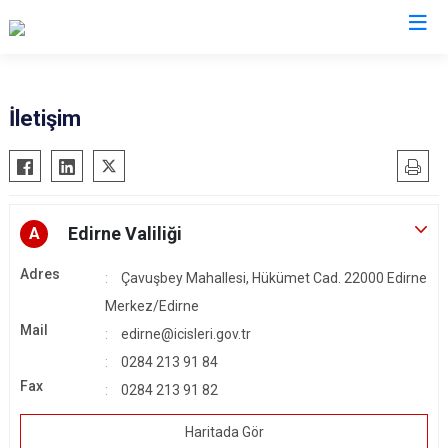
Valilikler
İletişim
Edirne Valiliği
A
Adres
Çavuşbey Mahallesi, Hükümet Cad. 22000 Edirne
Merkez/Edirne
Mail
edirne@icisleri.gov.tr
0284 213 91 84
Fax
0284 213 91 82
Haritada Gör