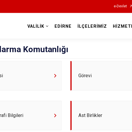
e-Devlet
VALİLİK
EDİRNE
İLÇELERİMİZ
HİZMET
Valilikler
ndarma Komutanlığı
si
Görevi
rafi Bilgileri
Ast Birlikler