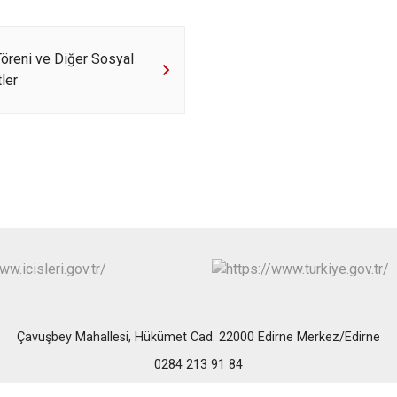
öreni ve Diğer Sosyal
tler
Çavuşbey Mahallesi, Hükümet Cad. 22000 Edirne Merkez/Edirne
0284 213 91 84