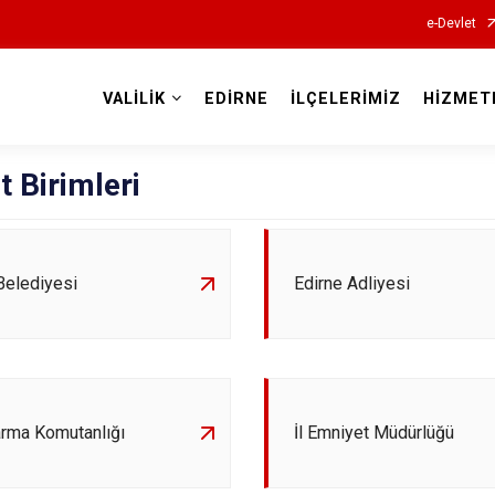
e-Devlet
VALİLİK
EDİRNE
İLÇELERİMİZ
HİZMET
Valilikler
 Birimleri
Belediyesi
Edirne Adliyesi
arma Komutanlığı
İl Emniyet Müdürlüğü