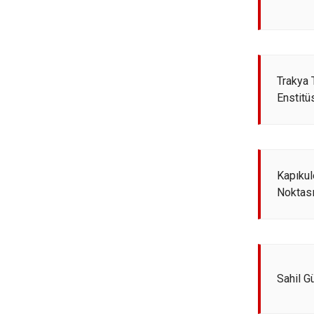
Trakya 
Enstitü
Kapıkul
Noktası
Sahil G