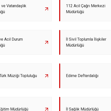
s ve Vatandaşlık
112 Acil Çağrı Merkezi
üğü
Müdürlüğü
 ve Acil Durum
İl Sivil Toplumla İlişkiler
üğü
Müdürlüğü
Türk Müziği Topluluğu
Edirne Defterdalığı
i Eğitim Müdürlüğü
İl Sağlık Müdürlüğü