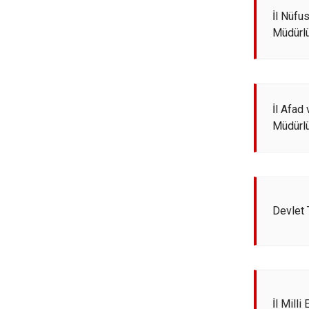
İl Nüfu
Müdürl
İl Afad
Müdürl
Devlet 
İl Mill