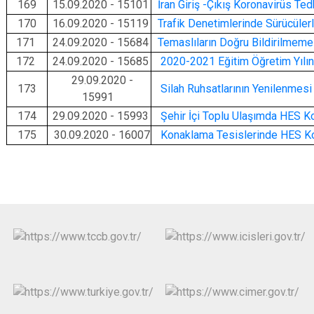
169
15.09.2020 - 15101
İran Giriş -Çıkış Koronavirüs Tedb
170
16.09.2020 - 15119
Trafik Denetimlerinde Sürücüler
171
24.09.2020 - 15684
Temaslıların Doğru Bildirilmeme
172
24.09.2020 - 15685
2020-2021 Eğitim Öğretim Yılın
29.09.2020 -
173
Silah Ruhsatlarının Yenilenmesi 
15991
174
29.09.2020 - 15993
Şehir İçi Toplu Ulaşımda HES 
175
30.09.2020 - 16007
Konaklama Tesislerinde HES K