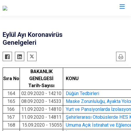
Valilikler
Eylül Ayı Koronavirüs
Genelgeleri
BAKANLIK
Sıra No
GENELGESİ
KONU
Tarih-Sayısı
164
02.09.2020 - 14210
Düğün Tedbirleri
165
08.09.2020 - 14533
Maske Zorunluluğu, Ayakta Yol
166
11.09.2020 - 14810
Yurt ve Pansiyonlarda İzolasyon
167
11.09.2020 - 14811
Şehirlerarası Otobüslerde HES 
168
15.09.2020 - 15055
Umuma Açık İstirahat ve Eğlence