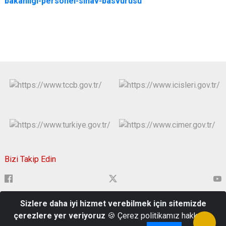
bakanligi-personel-sinav-basvurusu
Bizi Takip Edin
Sizlere daha iyi hizmet verebilmek için sitemizde
Çavuşbey Mahallesi, Hükümet Cad. 22000 Edirne Merkez/Edirne
çerezlere yer veriyoruz
🍪 Çerez politikamız hakkında
0284 213 91 84