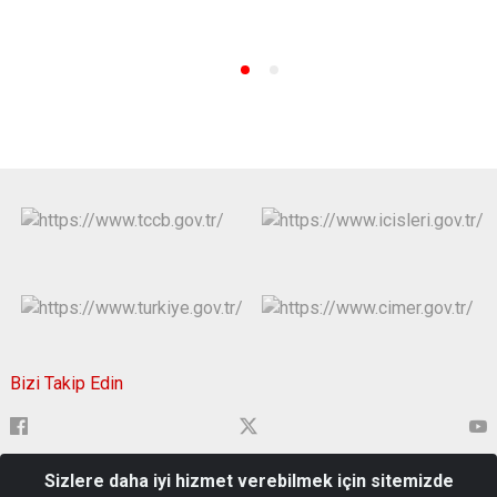
Bizi Takip Edin
Sizlere daha iyi hizmet verebilmek için sitemizde
Çavuşbey Mahallesi, Hükümet Cad. 22000 Edirne Merkez/Edirne