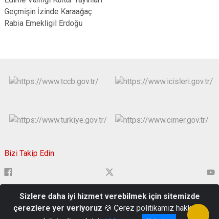
Geçmişin İzinde Karaağaç
Rabia Emekligil Erdoğu
Bizi Takip Edin
Sizlere daha iyi hizmet verebilmek için sitemizde
Çavuşbey Mahallesi, Hükümet Cad. 22000 Edirne Merkez/Edirne
çerezlere yer veriyoruz
🍪 Çerez politikamız hakkında
0284 213 91 84