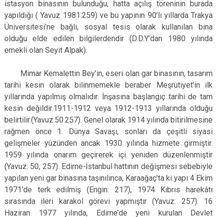
istasyon binasının bulunduğu, hatta açılış töreninin burada
yapıldığı ( Yavuz 1981:259) ve bu yapının 90’lı yıllarda Trakya
Üniversitesi’ne bağlı, sosyal tesis olarak kullanılan bina
olduğu elde edilen bilgilerdendir (D.D.Y’dan 1980 yılında
emekli olan Seyit Alpak).
Mimar Kemalettin Bey’in, eseri olan gar binasının, tasarım
tarihi kesin olarak bilinmemekle beraber Meşrutiyet’in ilk
yıllarında yapılmış olmalıdır. İnşasına başlangıç tarihi de tam
kesin değildir.1911-1912 veya 1912-1913 yıllarında olduğu
belirtilir.(Yavuz:50.257). Genel olarak 1914 yılında bitirilmesine
rağmen önce 1. Dünya Savaşı, sonları da çeşitli siyasi
gelişmeler yüzünden ancak 1930 yılında hizmete girmiştir.
1959 yılında onarım geçirerek içi yeniden düzenlenmiştir
(Yavuz: 50, 257). Edirne-İstanbul hattının değişmesi sebebiyle
yapılan yeni gar binasına taşınılınca, Karaağaç’ta ki yapı 4 Ekim
1971’de terk edilmiş (Engin: 217), 1974 Kıbrıs harekâtı
sırasında ileri karakol görevi yapmıştır (Yavuz: 257). 16
Haziran 1977 yılında, Edirne’de yeni kurulan Devlet