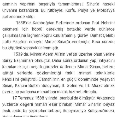
geminin yapımını başarıyla tamamlaması, Sinan’a haseki
ünvanını kazandırdı. Bu rütbeyle, Korfu, Pulya ve Moldavya
seferlerine katıldı.
1538’de Karaboğdan Seferinde ordunun Prut Nehri’ni
geçmesi için köprü gerekmiş bataklık yerde günlerce
çalışılmasına rağmen köprü kurulamamış, görev Damat Çelebi
Lütfi Paşa’nın emriyle Mimar Sinan’a verilmiştir. Kısa sürede
bu köprüyü yaparak ünlenmiştir.
1539’da, Mimar Acem Ali‘nin vefatı üzerine onun yerine
Saray Başmimarı olmuştur. Daha sonra ordunun yapı ihtiyacını
karşılamak için çeşitli görevler üstlenen Mimar Sinan, sefere
gittiği yerlerde gözlemlediği farklı mimari tekniklerle
kendisini geliştirdi. Osmanlı’nın en güçlü döneminde yaşayan
Sinan, Kanuni Sultan Süleyman, II. Selim ve III. Murat olmak
üzere, üç padişaha mimarbaşı olarak hizmet etmiştir.
17 Temmuz 1588 yılında İstanbul’da ölmüştür. Arkasında
yüzlerce değerli mimari eser bırakan Mimar Sinan’ın beyaz
taşlı, sade bir yapı olan türbesi, Süleymaniye Külliyesi’ndeki,
Haliç duvarının önündedir.