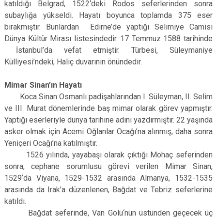
katıldığı Belgrad, 1522‘deki Rodos seferlerinden sonra
subaylığa yükseldi. Hayatı boyunca toplamda 375 eser
bırakmıştır. Bunlardan Edirne’de yaptığı Selimiye Camisi
Dünya Kültür Mirası listesindedir. 17 Temmuz 1588 tarihinde
İstanbul’da vefat etmiştir. Türbesi, Süleymaniye
Külliyesi’ndeki, Haliç duvarının önündedir.
Mimar Sinan’ın Hayatı
Koca Sinan Osmanlı padişahlarından I. Süleyman, II. Selim
ve III. Murat dönemlerinde baş mimar olarak görev yapmıştır.
Yaptığı eserleriyle dünya tarihine adını yazdırmıştır. 22 yaşında
asker olmak için Acemi Oğlanlar Ocağı’na alınmış, daha sonra
Yeniçeri Ocağı’na katılmıştır.
1526 yılında, yayabaşı olarak çıktığı Mohaç seferinden
sonra, cephane sorumlusu görevi verilen Mimar Sinan,
1529‘da Viyana, 1529-1532 arasında Almanya, 1532-1535
arasında da Irak’a düzenlenen, Bağdat ve Tebriz seferlerine
katıldı.
Bağdat seferinde, Van Gölü‘nün üstünden geçecek üç